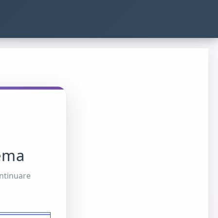
tema
ontinuare